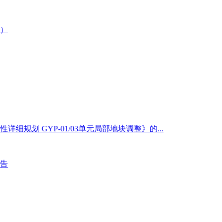
）
划 GYP-01/03单元局部地块调整》的...
告