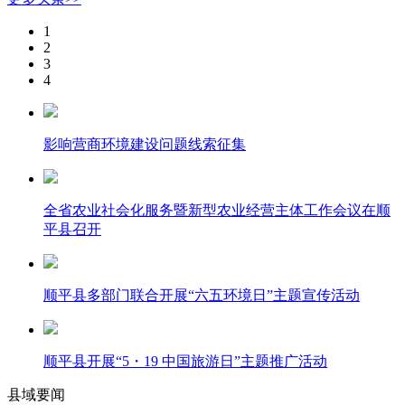
1
2
3
4
影响营商环境建设问题线索征集
全省农业社会化服务暨新型农业经营主体工作会议在顺
平县召开
顺平县多部门联合开展“六五环境日”主题宣传活动
顺平县开展“5・19 中国旅游日”主题推广活动
县域要闻