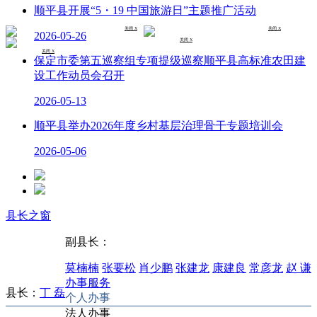
顺平县开展“5・19 中国旅游日”主题推广活动
关闭 X
关闭 X
2026-05-26
关闭 X
关闭 X
保定市委第五巡察组专项提级巡察顺平县高标准农田建
设工作动员会召开
2026-05-13
顺平县举办2026年度乡村基层治理骨干专题培训会
2026-05-06
县长之窗
副县长：
莫楠楠
张要松
肖少鹏
张建龙
康建良
常彦龙
赵 谦
办事服务
县长：
丁 磊
个人办事
法人办事