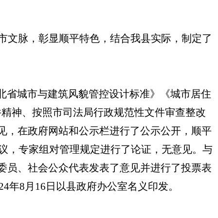
市文脉，彰显顺平特色，
结合我县实际，制定了
北省
城市与建筑风貌管控设计标准
》
《城市居住
件精神、
按照市司法局
行政规范性文件审查整改
见，在政府网站和公示栏进行了公示公开，
顺平
议，专家组对管理规定进行了论证，无意见。
与
委员、社会公众代表发表了意见并进行了投票表
2
4
年
8
月
16
日
以县政府办公室名义印发。