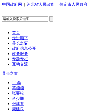
中国政府网
|
河北省人民政府
|
保定市人民政府
首页
走进顺平
县长之窗
政府信息公开
政务服务
专题专栏
互动交流
县长之窗
丁 磊
莫楠楠
张要松
肖少鹏
张建龙
康建良