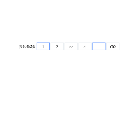
共16条2页
1
2
>>
>|
GO