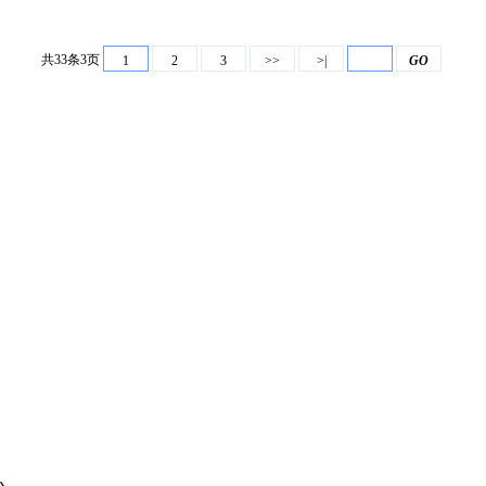
共33条3页
1
2
3
>>
>|
GO
主办