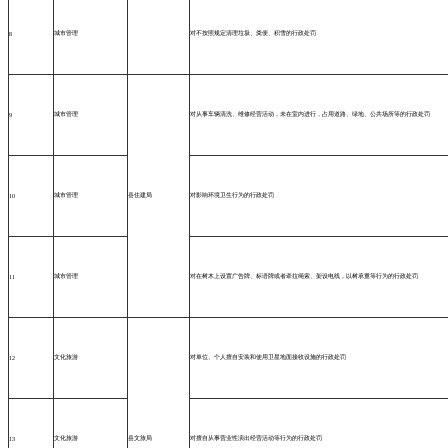
城市管理
对不按照规定清理垃圾、粪便、积雪的行政处罚
8
城市管理
对从事车辆清洗、维修经营活动，未在室内进行，占用道路、绿地、公共场所等的行政处罚
9
城市管理
县住建局
对影响环境卫生行为的行政处罚
10
城市管理
对在树木上设置广告牌、标语牌或者牵拉绳索、架设电线，以树承重等行为的行政处罚
11
文化旅游
对单位、个人擅自安装和使用卫星地面接收设施的行政处罚
12
文化旅游
县文旅局
对擅自从事营业性演出经营活动等行为的行政处罚
13