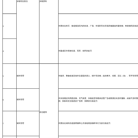
乡镇综合执法
乡镇原有
对擅自在村庄、集镇规划区内的街道、广场、市场和车站等场所修建临时建筑物、构筑物和其他设
3
对建成区外焚烧垃圾、荒草、秸秆的处罚
4
城市管理
对栽培、整修或者其他作业遗留的渣土、枝叶等杂物，临街树木、绿篱、花坛（池）、草坪等管理
5
对未按规定利用悬挂物、充气装置、实物造型等载体设置广告或期满后未及时撤除，或者不及时整
城市管理
6
固、拆除有安全隐患的广告牌、招牌的行政处罚
县住建局
城市管理
对擅自在城市的道路两侧和公共场地堆放物料等行为的行政处罚
7