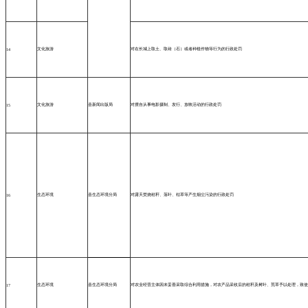
文化旅游
对在长城上取土、取砖（石）或者种植作物等行为的行政处罚
14
文化旅游
县新闻出版局
对擅自从事电影摄制、发行、放映活动的行政处罚
15
生态环境
县生态环境分局
对露天焚烧秸秆、落叶、枯草等产生烟尘污染的行政处罚
16
生态环境
县生态环境分局
对农业经营主体因未妥善采取综合利用措施，对农产品采收后的秸秆及树叶、荒草予以处理，致使
17