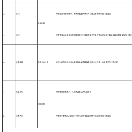
水利
对未经批准擅自取水、未依照批准的取水许可规定条件取水的行政处罚
18
县水利局
水利
对凿井施工等单位承揽未取得取水申请批准文件的取水井工程或者为其建设取水配套设施的行政处
19
农业农村
县农业农村局
对农村村民未经批准或者采取欺骗手段骗取批准非法占用土地建住宅的行政处罚
20
民族事务
对未按照要求生产、经营清真食品的行政处罚
21
县民宗局
宗教事务
对假冒宗教教职人员进行宗教活动或者骗取钱财等违法活动的行政处罚
22