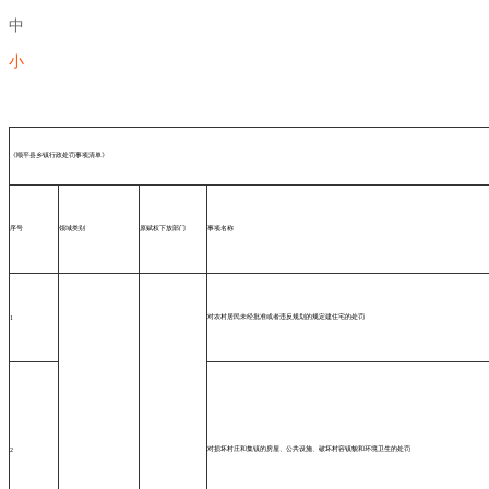
中
小
《顺平县乡镇行政处罚事项清单》
序号
领域类别
原赋权下放部门
事项名称
对农村居民未经批准或者违反规划的规定建住宅的处罚
1
对损坏村庄和集镇的房屋、公共设施、破坏村容镇貌和环境卫生的处罚
2