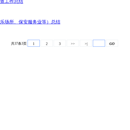
抽查工作总结
娱乐场所、保安服务业等）总结
共37条3页
1
2
3
>>
>|
GO