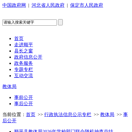
中国政府网
|
河北省人民政府
|
保定市人民政府
首页
走进顺平
县长之窗
政府信息公开
政务服务
专题专栏
互动交流
教体局
事前公开
事后公开
当前位置：
首页
>>
行政执法信息公示专栏
>>
教体局
>>
事
后公开
顺平县教体局2026年学校部门联合随机抽查总结