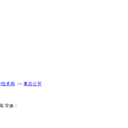
学技术局
>>
事后公开
局
字体：