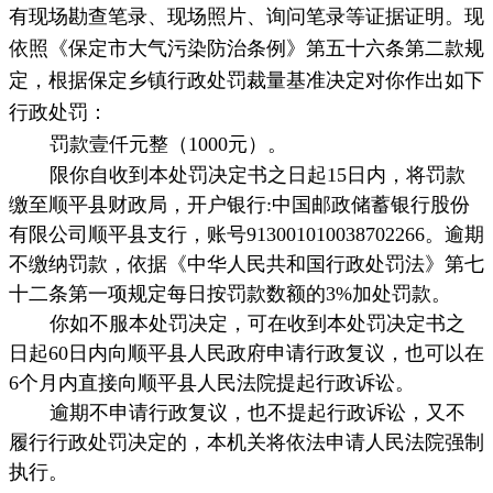
有
现场勘查笔录、现场照片、询问笔录
等证据
证明
。现
依照
《保定市大气污染防治条例》第五十六条第二款规
定，根据保定乡镇行政处罚裁量基准
决定对你作出如下
行政处罚：
罚款壹仟元整（1000元）。
限你自收到本处罚决定书之日起15日内，将罚款
缴至
顺平县财政局，开户银行:中国邮政储蓄
银行
股份
有限公司顺平县支行，
账号
913001010038702266
。逾期
不缴纳罚款，依据《中华人民共和国行政处罚法》第
七
十二
条第一项规定每日按罚款数额的3%加处罚款。
你如不服本处罚决定，可在收到本处罚决定书之
日起60日内向
顺平县人民政府
申请行政复议，也可以在
6
个月内直接向
顺平县
人民法院
提起行政诉讼
。
逾期不申请行政复议，也不提起行政诉讼，又不
履行行政处罚决定的，本机关将
依法
申请人民法院强制
执行
。