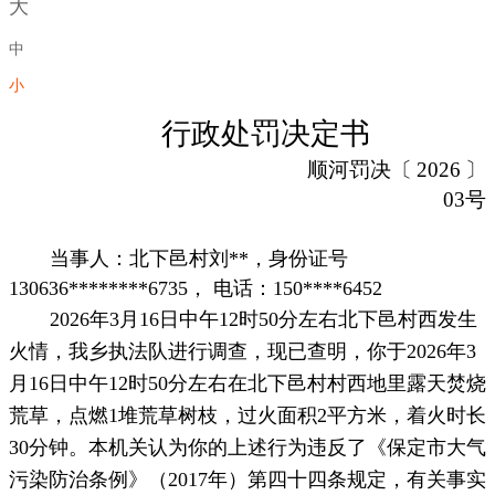
大
中
小
行政处罚决定书
顺河
罚决
〔
2026
〕
03
号
当事人：
北下邑村刘**，身份证号
130636********6735
， 电话：
150****6452
2026
年
3
月
16
日
中午12时50分左右北下邑村西发生
火情，我乡执法队进行调查，
现已查明，你
于2026年3
月16日中午12时50分左右在北下邑村村西地里露天焚烧
荒草，点燃1堆荒草树枝，过火面积2平方米，着火时长
30分钟。
本机关认为你的上述行为违反了
《
保定市大气
污染防治条例》（2017年）第四十四条规定，
有关事实