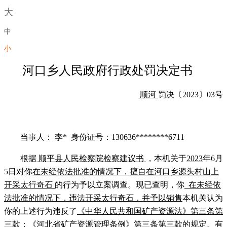
大
中
小
河口
乡人民政府
行政处罚决定书
顺河
罚决〔
2023
〕
03
号
当事人：
李*
身份证号：
130636********6711
根据
顺平县人民检察院检察建议书
，本机关于
2023
年
6
月
5
日对你
在未经依法批准的情况下，擅自在河口乡源头村山上
开采太行奇石
的行为予以立案调查。现已查明，你
在未经依
法批准的情况下，违法开采太行奇石，并予以销售
本机关认为
你的上述行为违反了
《中华人民共和国矿产资源法》第三条第
三款；《河北省矿产资源管理条例》第三条第三款
的规定。有