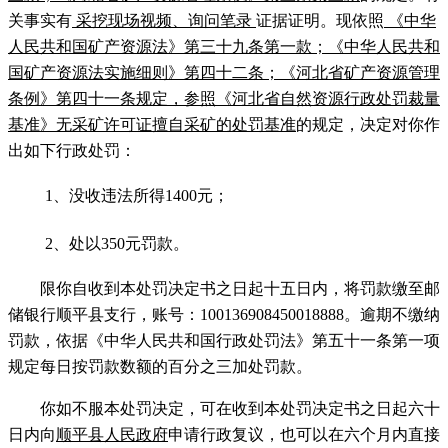
关事实有
采挖现场视频、询问笔录
证据证明。现依照
《中华
人民共和国矿产资源法》第三十九条第一款；《中华人民共和
国矿产资源法实施细则》第四十二条；《河北省矿产资源管理
条例》第四十一条
规定
，参照《河北省自然资源行政处罚裁量
基准》无采矿许可证擅自采矿的处罚基准
的规定，决定对你作
出如下行政处罚：
1、
没收违法所得
1400元；
2、
处以
350元罚款。
限你自收到本处罚决定书之日起十五日内，将罚款缴至邮
储银行顺平县支行，
账号：
100136908450018888。逾期不缴纳
罚款，依据《中华人民共和国行政处罚法》第五十一条第一项
规定每日按罚款数额的百分之三加处罚款。
你如不服本处罚决定，可在收到本处罚决定书之日起六十
日内向
顺平县人民政府
申请行政复议，也可以在六个月内直接