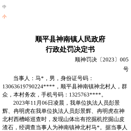
中
小
顺平县神南镇人民政府
行政处罚决定书
顺神
罚决
〔2023〕00
5
号
当事人：马
*
，男，身份证号码：
13063619790224****
，
顺平县神南镇神北村人，群
众，本村务农，
手机号码：
1325763****
。
2023年
11
月
06
日凌晨，我单位执法人员彭景
辉、冉明虎在我单位执法人员彭景辉、冉明虎在神
北村西槽峪巡查时，发现山体出有挖掘机挖掘山皮
渣石，经调查当事人为神南镇神北村
马*。据当事人