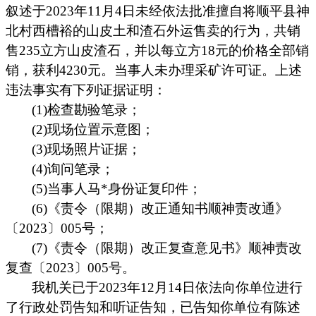
叙述
于202
3
年
11
月
4
日
未经依法批准
擅自
将
顺平县神
北村西槽裕的山皮土和渣石外运
售卖的
行为
，
共销
售235立方山皮渣石，并以每立方18元的价格全部销
销，获利4230元。
当事人
未办理采矿许可证
。
上述
违法事实有下列证据证明：
(1)检查勘验笔录；
(2)现场位置示意图；
(3)现场照片证据；
(4)询问笔录；
(5)当事人
马*
身份证复印件；
(6)《责令（限期）改正通知书顺神责改通》
〔2023〕00
5
号；
(7)《责令（限期）改正复查意见书》顺神责改
复查〔2023〕00
5
号。
我机关已于2023年12月14日依法向你单位进行
了行政处罚告知和听证告知，
已告知
你单位
有陈述