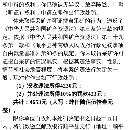
和申辩的权利，
你
已确认无异议，放弃陈述、申辩
（听证）权利，申请立即作出行政处罚。
你未取得采矿许可证擅自采矿的行为，违反了
《中华人民共和国矿产资源法》第三条第三款的规
定。依据《中华人民共和国矿产资源法》第三十九
条第一款和《顺平县神南镇人民政府行政处罚事项
自由裁量基准》第98条的规定。你未取得采矿许可
证擅自采矿的情况属实。根据其违法事实、性质、
情节和社会危害程度，将本案的违法行为定为一
般，现对你作出如下行政处罚：
（1）没收违法所得
4230元
；
（2）并处违法所得
1
0%的罚款
423
元；
共计：
4653元（大写：肆仟陆佰伍拾叁元
整）。
限你单位自收到本处罚决定书之日起十五日
内，将罚款缴至
邮政银行顺平县支行（地址：顺平