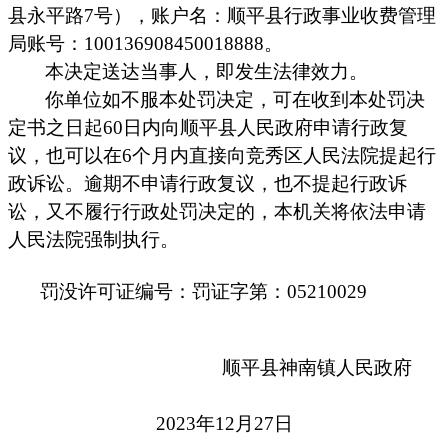
县永平路
7号
），账户名：顺平县行政事业收费管理
局账号：
100136908450018888。
本决定送达当事人，即发生法律效力。
你单位如不服本处罚决定，可在收到本处罚决
定书之日起60日内向
顺平县人民政府
申请行政复
议，也可以在
6
个月内直接向
竞秀区
人民法院
提起行
政诉讼
。
逾期不申请行政复议，也不提起行政诉
讼，又不履行行政处罚决定的，本机关将
依法申请
人民法院强制执行。
罚没许可证编号：
罚证字第：
05210029
顺平县神南镇人民政府
2023
年
12
月
27
日