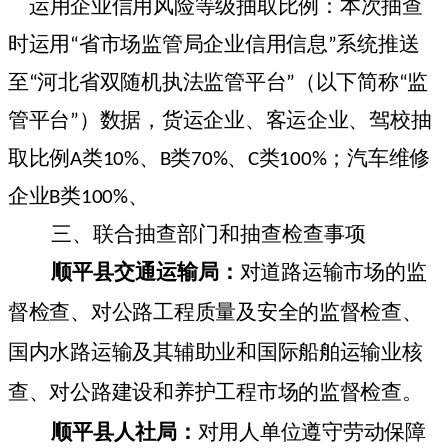
运用企业信用风险等级抽取比例：本次抽查
时运用“省市场监管局企业信用信息”系统推送
至“河北省双随机执法监管平台”（以下简称“监
管平台”）数据，货运企业、客运企业、驾校抽
取比例
A
类
10%
、
B
类
70%
、
C
类
100%
；汽车维修
企业
B
类
100%
、
三、
联合抽查部门和抽查检查事项
顺平县交通运输局：
对道路运输市场的监
督检查、对公路工程质量及安全的监督检查、
国内水路运输及其辅助业和国际船舶运输业核
查、对公路建设和养护工程市场的监督检查。
顺平县人社局
：
对用人单位遵守劳动保障