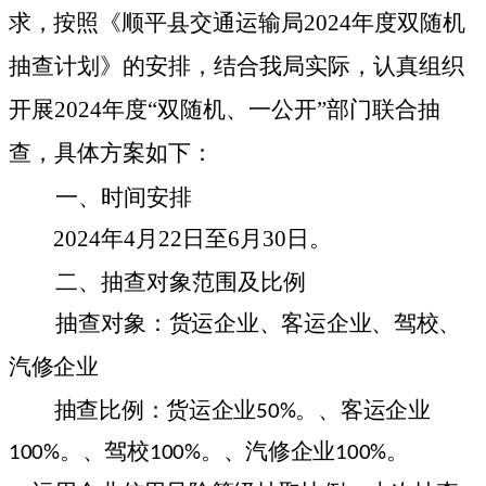
求，按照
《顺平县交通运输局
2024
年度双随机
抽查计划》的安排，结合我局实际，认真组织
开展
2024
年度“双随机、一公开”部门联合抽
查，具体方案如下：
一、时间安排
2024
年
4
月
22
日
至
6
月
30
日
。
二、抽查对象范围及比例
抽查对象：
货运企业、客运企业、驾校、
汽修企业
抽查比例：货运企业
50%
。、客运企业
100%
。、驾校
100%
。、汽修企业
100%
。