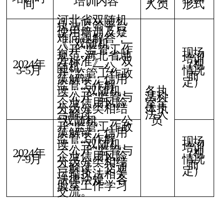
培训内容
间
人员
形式
河北省双随机
执法监管平台
使用培训及疑
难问题解答；
《
“
双随机、一
公开
”
监管工作
现场
规范
-
河北省地
培训
方标准》、
“
双
2024
年
（视
随机、一公
3-5
月
情况
开
”
监管工作政
而
策解读；信用
定）
监管工作解
读；
“
双随机、
各执
一公开
”
监管与
法科
企业信用风险
室全
分级分类相结
体执
合解读。
法人
员
“
双随机、一公
开
”
监管工作政
策解读；信用
监管工作解
现场
读；
“
双随机、
培训
一公开
”
监管与
2024
年
（视
企业信用风险
7-9
月
情况
分级分类相结
而
合解读；交通
定）
运输执法相关
法律法规，各
股室工作学习
交流。