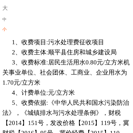
大
中
小
1、收费项目
:污水处理费
征收项目
2、收费主体:
顺平县住房和城乡建设局
3、收费标准:
居民生活用水
0.80元/立方米机
关事业单位、社会团体、工商业、企业用水为
1.70元/立方米
4、计费单位:
元
/立方米
5、收费依据
:
《
中华人民共和国水污染防治
法
》
，
《
城镇排水与污水处理条例
》
，财税
【
2014】151号，发改价格【2015】119号，冀
财税【2016】95号，冀价经费【2015】110