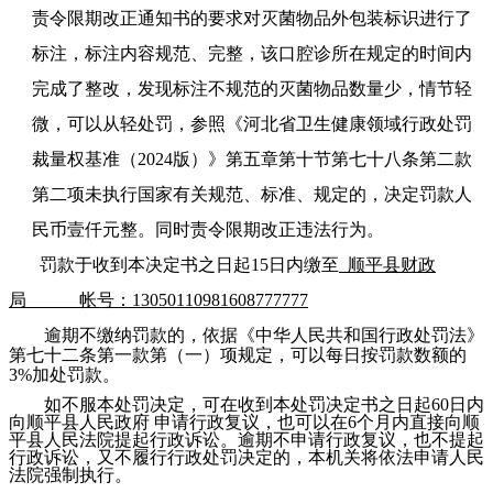
责令限期改正通知书的要求对灭菌物品外包装标识进行了
标注，标注内容规范、完整，该口腔诊所在规定的时间内
完成了整改，发现标注不规范的灭菌物品数量少，情节轻
微，可以从轻处罚，
参照《河北省卫生健康领域行政处罚
裁量权基准（
2024版
）》第五章第十节第七十八条第二款
第二项未执行国家有关规范、标准、规定的，决定
罚款人
民币
壹仟
元整
。
同时责令
限期
改正违法行为。
罚款于收到本决定书之日起15日内缴至
顺平县财政
局
帐号：
13050110981608777777
逾期不缴纳罚款的，依据《
中华人民共和国
行政处罚法》
第七十二条第一款第（一）项规定，可以每日按罚款数额的
3%加处罚款。
如不服本处罚决定，可在收到本处罚决定书之日起60日内
向
顺平县人民政府
申请行政复议
，也可以在
6个月内直接向顺
平县
人民法院
提起行政诉讼。逾期不申请行政复议，也不提起
行政诉讼，又不履行行政处罚决定的，
本机关将依法申请人民
法院强制执行。