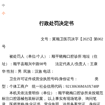
中
小
行政处罚决定书
文号：冀
顺
卫医罚决字
【
2025
】
第
002
号
被处罚人（单位/个人）：
顺平晓梅口腔诊所
地址（住
址）：
顺平县顺兴中路
98号
法定代表人/负责人：
王康
华
性别：
男
民族：
汉
族
电话：
卫生许可证件或营业执照号码/身份证号：
类
型：个体工商户 统一社会信用代码：92130636MA0X748P
本机关依法查明你（单位）：
顺平晓梅口腔诊所未
按规范
标注口腔器械包装标识
案
。
以上事实有
现场笔录、询问笔
录、医师资格
/
执业证书
、营业执照、诊所备案凭证、身份证