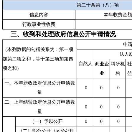
第二十条第（八）项
信息内容
本年收费金额
行政事业性收费
三、收到和处理政府信息公开申请情况
申
（本列数据的勾稽关系为：第一项
法人
加第二项之和，等于第三项加第四
自然人
商业企
科研机
社
项之和）
业
构
益
一、本年新收政府信息公开申请数
0
0
0
量
二、上年结转政府信息公开申请数
0
0
0
量
（一）予以公开
0
0
0
（二）部分公开（区分处理