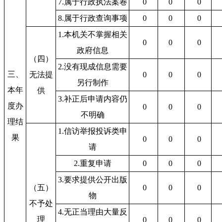
7.属于行政执法案卷
0
0
0
8.属于行政查询事项
0
0
0
1.本机关不掌握相关
0
0
0
政府信息
（四）
2.没有现成信息需要
三、
无法提
0
0
0
另行制作
本年
供
3.补正后申请内容仍
度办
0
0
0
不明确
理结
1.信访举报投诉类申
果
0
0
0
请
2.重复申请
0
0
0
3.要求提供公开出版
（五）
0
0
0
物
不予处
4.无正当理由大量反
理
0
0
0