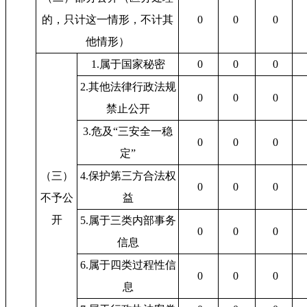
的，只计这一情形，不计其
0
0
0
他情形）
1.属于国家秘密
0
0
0
2.其他法律行政法规
0
0
0
禁止公开
3.危及“三安全一稳
0
0
0
定”
（三）
4.保护第三方合法权
0
0
0
不予公
益
开
5.属于三类内部事务
0
0
0
信息
6.属于四类过程性信
0
0
0
息