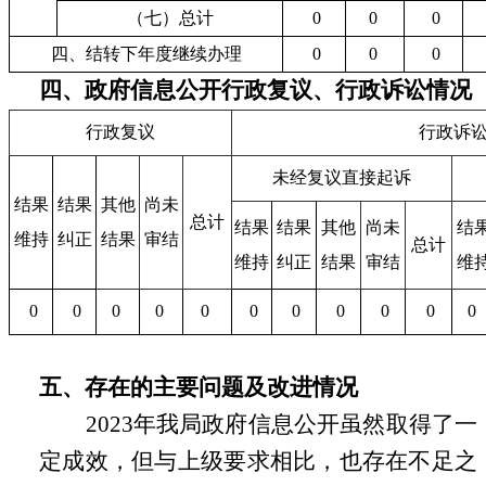
（七）总计
0
0
0
四、结转下年度继续办理
0
0
0
四、政府信息公开行政复议、行政诉讼情况
行政复议
行政诉
未经复议直接起诉
结果
结果
其他
尚未
总计
结果
结果
其他
尚未
结
维持
纠正
结果
审结
总计
维持
纠正
结果
审结
维
0
0
0
0
0
0
0
0
0
0
0
五、
存在的主要问题及改进情况
2023年我局政府信息公开虽然取得了一
定成效，但与上级要求相比，也存在不足之