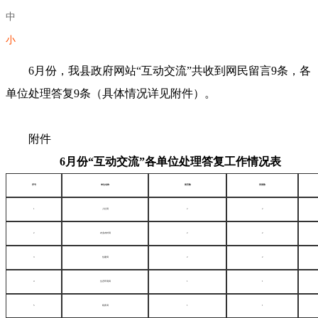
中
小
6月份，我县政府网站“互动交流”共收到网民留言9条，各
单位处理答复9条（具体情况详见附件）。
附件
6月份“互动交流”各单位处理答复工作情况表
序号
单位名称
留言数
回复数
1
人社局
2
2
2
农业农村局
2
2
3
住建局
2
2
4
生态环境局
1
1
5
税务局
1
1