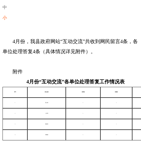
中
小
4月份，我县政府网站“互动交流”共收到网民留言4条，各
单位处理答复4条（具体情况详见附件）。
附件
4月份“互动交流”各单位处理答复工作情况表
序号
单位名称
留言数
回复数
1
蒲上镇
1
1
2
人社局
1
1
3
教体局
1
1
4
神南镇
1
1