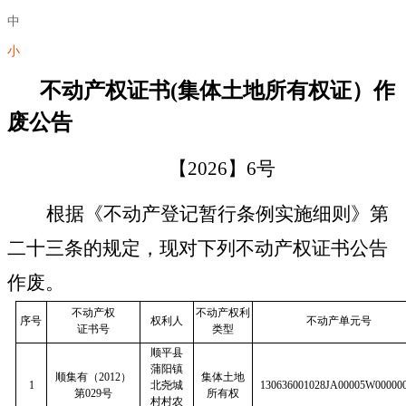
中
小
不动产权证书
(
集体土地所有权证）作
废公告
【
2026
】
6
号
根据《不动产登记暂行条例实施细则》第
二十三条的规定，现对下列不动产权证书公告
作废。
不动产权
不动产权利
序号
权利人
不动产单元号
证书号
类型
顺平县
蒲阳镇
顺集有（
2012
）
集体土地
1
北尧城
130636001028JA00005W00000
第
029
号
所有权
村村农