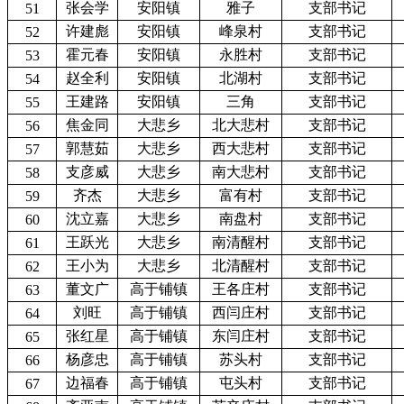
张会学
安阳镇
雅子
支部书记
51
许建彪
安阳镇
峰泉村
支部书记
52
霍元春
安阳镇
永胜村
支部书记
53
赵全利
安阳镇
北湖村
支部书记
54
王建路
安阳镇
三角
支部书记
55
焦金同
大悲乡
北大悲村
支部书记
56
郭慧茹
大悲乡
西大悲村
支部书记
57
支彦威
大悲乡
南大悲村
支部书记
58
齐杰
大悲乡
富有村
支部书记
59
沈立嘉
大悲乡
南盘村
支部书记
60
王跃光
大悲乡
南清醒村
支部书记
61
王小为
大悲乡
北清醒村
支部书记
62
董文广
高于铺镇
王各庄村
支部书记
63
刘旺
高于铺镇
西闫庄村
支部书记
64
张红星
高于铺镇
东闫庄村
支部书记
65
杨彦忠
高于铺镇
苏头村
支部书记
66
边福春
高于铺镇
屯头村
支部书记
67