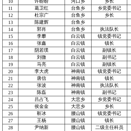
许盼盼
河口乡
乡长
10
葛卫红
台鱼乡
乡党委书记
11
杜宗广
台鱼乡
乡长
12
陈建辉
台鱼乡
13
郭肖
台鱼乡
执法队长
14
李攀
白云镇
镇党委书记
15
张鑫
白云镇
镇长
16
阴若璞
白云镇
副镇长
17
刘微
白云镇
副书记
18
马亮
白云镇
副镇长
19
李大虎
神南镇
镇党委书记
20
唐信
神南镇
镇长
21
张波
神南镇
执法队长
22
陈磊
神南镇
副书记
23
吕占飞
大悲乡
乡党委书记
24
侯金金
大悲乡
乡长
25
靳冰
腰山镇
镇党委书记
26
王杨
腰山镇
镇长
27
尹纳新
腰山镇
二级主任科员
28