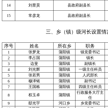
14
刘昱昊
县政府副县长
15
常彦龙
县政府副县长
三、乡（镇）级河长设置情
序号
姓名
所在乡
职务
张梦龙
蒲阳镇
镇党委书记
1
李占国
蒲阳镇
镇长
2
边斐
蒲阳镇
副镇长
3
刘光辉
蒲阳镇
一级主任科员
4
张若男
蒲阳镇
人武部长
5
穆泽铭
蒲阳镇
副书记
6
王国栋
蒲阳镇
四级主任科员
7
行政服务大厅主
权玉卓
蒲阳镇
8
任
邸光宇
河口乡
乡党委书记
9