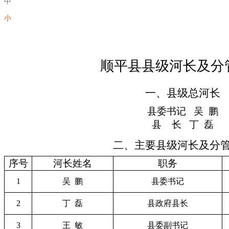
中
小
顺平县县级河长及分
一、县级总河长
县委书记 吴 鹏
县 长 丁 磊
二、主要县级河长及分
序号
河长姓名
职务
1
吴 鹏
县委书记
2
丁 磊
县政府县长
3
王 敏
县委副书记