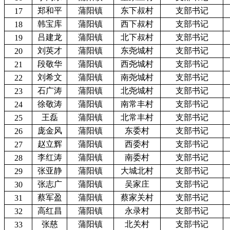
郑和平
蒲阳镇
东下叔村
支部书记
17
韩宝库
蒲阳镇
西下叔村
支部书记
18
吕建龙
蒲阳镇
北下叔村
支部书记
19
刘英才
蒲阳镇
东尧城村
支部书记
20
段敬华
蒲阳镇
西尧城村
支部书记
21
刘希文
蒲阳镇
南尧城村
支部书记
22
石广涛
蒲阳镇
北尧城村
支部书记
23
徐敬涛
蒲阳镇
南常丰村
支部书记
24
王磊
蒲阳镇
北常丰村
支部书记
25
庞金风
蒲阳镇
东委村
支部书记
26
赵立辉
蒲阳镇
西委村
支部书记
27
李红涛
蒲阳镇
南委村
支部书记
28
张亚静
蒲阳镇
大城北村
支部书记
29
张志广
蒲阳镇
吴家庄
支部书记
30
蔡军盈
蒲阳镇
蔡家关村
支部书记
31
高红昌
蒲阳镇
永录村
支部书记
32
张慈
蒲阳镇
北关村
支部书记
33