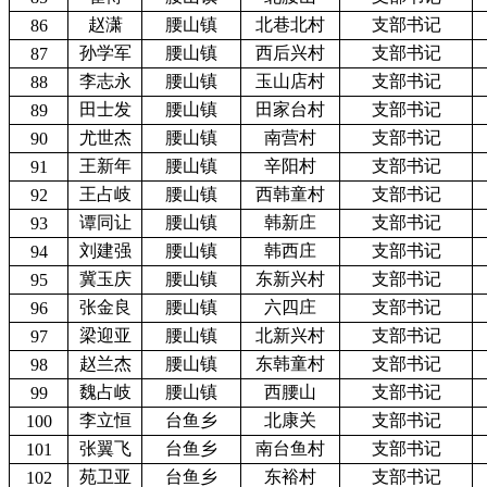
赵潇
腰山镇
北巷北村
支部书记
86
孙学军
腰山镇
西后兴村
支部书记
87
李志永
腰山镇
玉山店村
支部书记
88
田士发
腰山镇
田家台村
支部书记
89
尤世杰
腰山镇
南营村
支部书记
90
王新年
腰山镇
辛阳村
支部书记
91
王占岐
腰山镇
西韩童村
支部书记
92
谭同让
腰山镇
韩新庄
支部书记
93
刘建强
腰山镇
韩西庄
支部书记
94
冀玉庆
腰山镇
东新兴村
支部书记
95
张金良
腰山镇
六四庄
支部书记
96
梁迎亚
腰山镇
北新兴村
支部书记
97
赵兰杰
腰山镇
东韩童村
支部书记
98
魏占岐
腰山镇
西腰山
支部书记
99
李立恒
台鱼乡
北康关
支部书记
100
张翼飞
台鱼乡
南台鱼村
支部书记
101
苑卫亚
台鱼乡
东裕村
支部书记
102