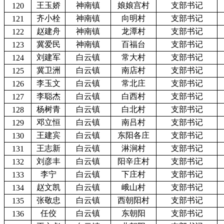
王玉娇
神南镇
娘娘宫村
支部书记
120
齐小栓
神南镇
向明村
支部书记
121
赵建舟
神南镇
龙潭村
支部书记
122
冀爱民
神南镇
百福台
支部书记
123
刘建军
白云镇
常大村
支部书记
124
冀卫洲
白云镇
南店村
支部书记
125
李玉文
白云镇
常北庄
支部书记
126
李聪杰
白云镇
白西村
支部书记
127
杨树青
白云镇
白北村
支部书记
128
邓立恒
白云镇
南吕村
支部书记
129
王建宾
白云镇
东阳各庄
支部书记
130
王志新
白云镇
淋涧村
支部书记
131
刘彦丰
白云镇
阳辛庄村
支部书记
132
李宁
白云镇
下庄村
支部书记
133
赵文凯
白云镇
峨山村
支部书记
134
张敬忠
白云镇
西朝阳村
支部书记
135
任佼
白云镇
东朝阳
支部书记
136