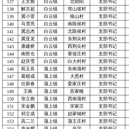
王文彪
白云镇
北朝阳
支部书记
137
解京超
白云镇
塔山坡村
支部书记
138
冀小雷
白云镇
狼山村
支部书记
139
马雪亮
白云镇
南陈侯村
支部书记
140
冀志杰
白云镇
北陈侯村
支部书记
141
冀亚龙
白云镇
东荆尖村
支部书记
142
康建桥
白云镇
西荆尖村
支部书记
143
南胜仓
白云镇
寨坡庄村
支部书记
144
赵庆雪
白云镇
白大村村
支部书记
145
苑玉良
蒲上镇
东南蒲村
支部书记
146
葛锁成
蒲上镇
大恩村
支部书记
147
任新春
蒲上镇
委家庄村
支部书记
148
王栋
蒲上镇
苏家疃
支部书记
149
张立彪
蒲上镇
西南蒲村
支部书记
150
宋金鹏
蒲上镇
宋家庄
支部书记
151
祁立成
蒲上镇
赵家铺村
支部书记
152
高二兰
蒲上镇
蒲王庄村
支部书记
153
冉光耀
蒲上镇
辛宅
支部书记
154