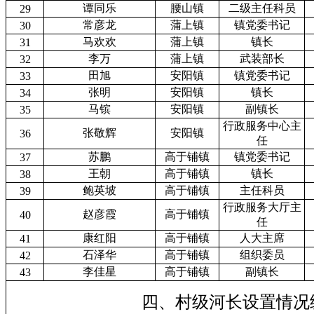
谭同乐
腰山镇
二级主任科员
29
常彦龙
蒲上镇
镇党委书记
30
马欢欢
蒲上镇
镇长
31
李万
蒲上镇
武装部长
32
田旭
安阳镇
镇党委书记
33
张明
安阳镇
镇长
34
马镔
安阳镇
副镇长
35
行政服务中心主
张敬辉
安阳镇
36
任
苏鹏
高于铺镇
镇党委书记
37
王朝
高于铺镇
镇长
38
鲍英坡
高于铺镇
主任科员
39
行政服务大厅主
赵彦霞
高于铺镇
40
任
康红阳
高于铺镇
人大主席
41
石泽华
高于铺镇
组织委员
42
李佳星
高于铺镇
副镇长
43
四、村级河长设置情况