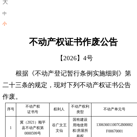
大
中
小
不动产权证书作废公告
【
2026
】
4
号
根据《不动产登记暂行条例实施细则》第
二十三条的规定，现对下列不动产权证书公告
作废。
不动产权
不动产权利
序号
权利人
不动产单元号
证书号
类型
国有建设
冀（
2021
）顺平
130636011007GB00002
谷广文
王
用地使用
1
县不动产权
第
文仙
权
/
房屋所
F00670001
0000599
号
有权