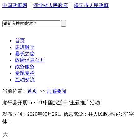
中国政府网
|
河北省人民政府
|
保定市人民政府
首页
走进顺平
县长之窗
政府信息公开
政务服务
专题专栏
互动交流
当前位置：
首页
>>
县域要闻
顺平县开展“5・19 中国旅游日”主题推广活动
发布时间：2026年05月26日
信息来源：县人民政府办公室
字
体：
大