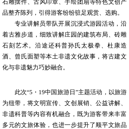
石雕摆件、古风印章、手绘团扇等特色文创产
品整齐陈列，引得游客纷纷驻足观赏、选购。
专业讲解员带队开展沉浸式游园活动，沿
着古雅步道，细致讲解庄园的建筑布局、砖雕
石刻艺术。沿途还科普孙氏太极拳、杜康造
酒、曾氏面塑等本土非遗文化故事，将古建文
化与非遗魅力巧妙融合。
此次“5・
19
中国旅游日”主题活动，以旅游
为纽带，将文明宣传、文创展销、公益讲解、
非遗科普等内容有机融合，既为游客带来丰富
多元的文旅体验，也进一步提升了顺平文旅品